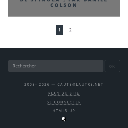
COLSON
1
2
OK
2003- 2026 — CAUTE@LAUTRE.NET
PLAN DU SITE
SE CONNECTER
HTML5 UP