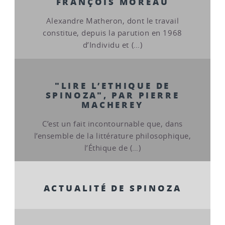
FRANÇOIS MOREAU
Alexandre Matheron, dont le travail
constitue, depuis la parution en 1968
d’Individu et (…)
"LIRE L’ETHIQUE DE
SPINOZA", PAR PIERRE
MACHEREY
C’est un fait incontournable que, dans
l’ensemble de la littérature philosophique,
l’Éthique de (…)
ACTUALITÉ DE SPINOZA