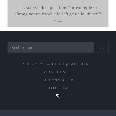
Les sujets : des questions Par exemple : «
L’imagination est-elle le refuge de la liberté ?
» (…)
OK
2003- 2026 — CAUTE@LAUTRE.NET
PLAN DU SITE
SE CONNECTER
HTML5 UP