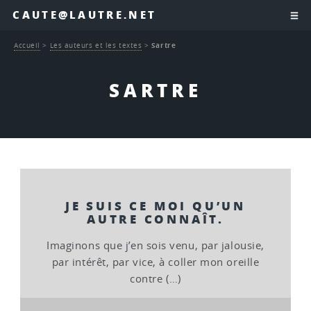
CAUTE@LAUTRE.NET
Accueil
>
Les auteurs et les textes
>
Sartre
SARTRE
JE SUIS CE MOI QU’UN
AUTRE CONNAÎT.
Imaginons que j’en sois venu, par jalousie,
par intérêt, par vice, à coller mon oreille
contre (…)