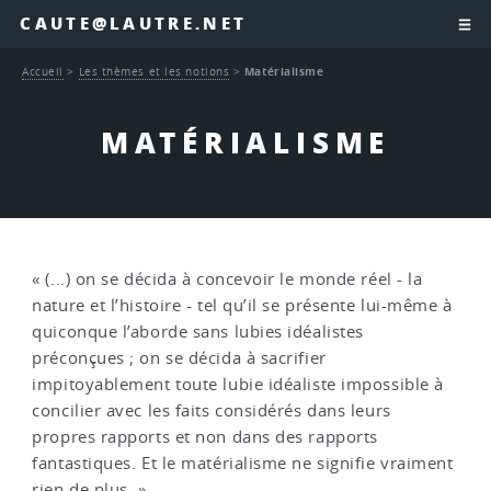
CAUTE@LAUTRE.NET
Accueil
>
Les thèmes et les notions
>
Matérialisme
MATÉRIALISME
« (...) on se décida à concevoir le monde réel - la
nature et l’histoire - tel qu’il se présente lui-même à
quiconque l’aborde sans lubies idéalistes
préconçues ; on se décida à sacrifier
impitoyablement toute lubie idéaliste impossible à
concilier avec les faits considérés dans leurs
propres rapports et non dans des rapports
fantastiques. Et le matérialisme ne signifie vraiment
rien de plus. »