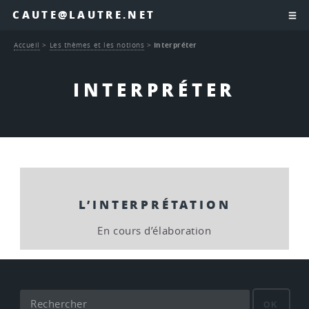
CAUTE@LAUTRE.NET
Accueil
>
Les thèmes et les notions
>
Interpréter
INTERPRÉTER
L’INTERPRÉTATION
En cours d’élaboration
OK