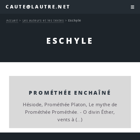
CAUTE@LAUTRE.NET
Accueil
>
Les auteurs et les textes
>
Eschyle
ESCHYLE
PROMÉTHÉE ENCHAÎNÉ
Hésiode, Prométhée Platon, Le mythe de
Prométhée Prométhée. - O divin Éther,
vents à (…)