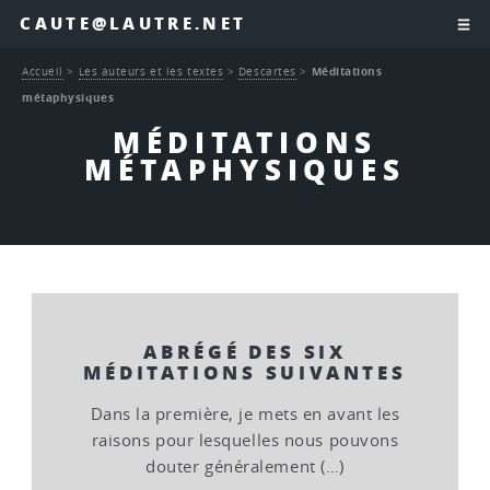
CAUTE@LAUTRE.NET
Accueil
>
Les auteurs et les textes
>
Descartes
>
Méditations
métaphysiques
MÉDITATIONS
MÉTAPHYSIQUES
ABRÉGÉ DES SIX
MÉDITATIONS SUIVANTES
Dans la première, je mets en avant les
raisons pour lesquelles nous pouvons
douter généralement (…)