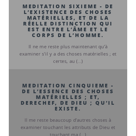
MEDITATION SIXIEME - DE
L’EXISTENCE DES CHOSES
MATÉRIELLES, ET DE LA
RÉELLE DISTINCTION QUI
EST ENTRE L’ÂME ET LE
CORPS DE L’HOMME.
Il ne me reste plus maintenant qu’à
examiner s’il y a des choses matérielles ; et
certes, au (…)
MEDITATION CINQUIEME -
DE L’ESSENCE DES CHOSES
MATÉRIELLES ; ET,
DERECHEF, DE DIEU ; QU’IL
EXISTE.
Il me reste beaucoup d’autres choses à
examiner touchant les attributs de Dieu et
touchant ma (…)