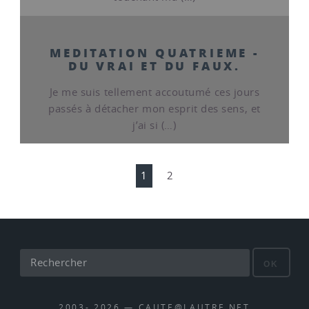
MEDITATION QUATRIEME -
DU VRAI ET DU FAUX.
Je me suis tellement accoutumé ces jours
passés à détacher mon esprit des sens, et
j’ai si (…)
1
2
OK
2003- 2026 — CAUTE@LAUTRE.NET