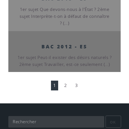
1er sujet Que devons-nous à l’État ? 2ème
sujet Interprète-t-on à défaut de connaître
? (…)
BAC 2012 - ES
1er sujet Peut-il exister des désirs naturels ?
2ème sujet Travailler, est-ce seulement (…)
1
2
3
OK