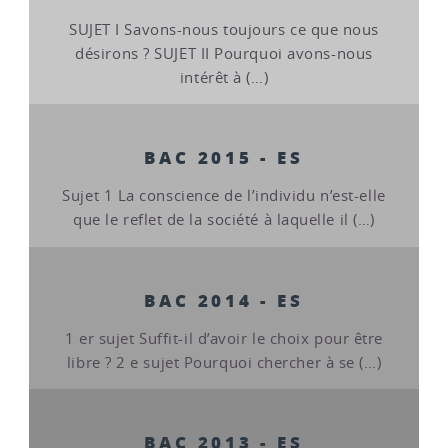
SUJET I Savons-nous toujours ce que nous
désirons ? SUJET II Pourquoi avons-nous
intérêt à (…)
BAC 2015 - ES
Sujet 1 La conscience de l’individu n’est-elle
que le reflet de la société à laquelle il (…)
BAC 2014 - ES
1 er sujet Suffit-il d’avoir le choix pour être
libre ? 2 e sujet Pourquoi chercher à se (…)
BAC 2013 - ES