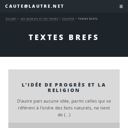
CAUTE@LAUTRE.NET
Accueil
>
Les auteurs et les textes
>
Cournot
>
Textes brefs
TEXTES BREFS
L’IDÉE DE PROGRÈS ET LA
RELIGION
D’autre part aucune idée, parmi celles qui se
réfèrent à l’ordre des faits naturels, ne tient
de (…)