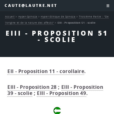
CAUTE@LAUTRE.NET
Accueil
>
Hyper-Spinoza
>
Hyper-Ethique de Spinoza
>
Troisième Partie : "De
l’origine et de la nature des affects"
>
EIII - Proposition 51 - scolie
EIII - PROPOSITION 51
- SCOLIE
EII - Proposition 11 - corollaire
.
EIII - Proposition 28
;
EIII - Proposition
39 - scolie
;
EIII - Proposition 49
.