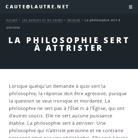
CAUTE@LAUTRE.NET
Accueil
>
Les auteurs et les textes
>
Deleuze
>
La philosophie sert à
attrister
LA PHILOSOPHIE SERT
À ATTRISTER
Lorsque quelqu’un demande à quoi sert la
philosophie, la réponse doit être agressive, puisque
la question se veut ironique et mordante. La
philosophie ne sert pas à l’État ni à l’Église, qui ont
d’autres soucis. Elle ne sert aucune puissance
établie. La philosophie sert à
attrister
. Une
philosophie qui n’attriste personne et ne contrarie
personne n’est pas une philosophie. Elle sert à nuire