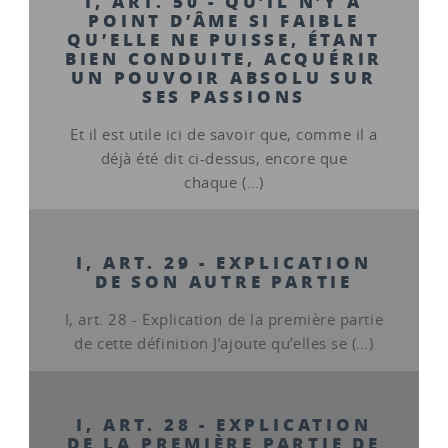
I, ART. 50 - QU’IL N’Y A
POINT D’ÂME SI FAIBLE
QU’ELLE NE PUISSE, ÉTANT
BIEN CONDUITE, ACQUÉRIR
UN POUVOIR ABSOLU SUR
SES PASSIONS
Et il est utile ici de savoir que, comme il a
déjà été dit ci-dessus, encore que
chaque (…)
I, ART. 29 - EXPLICATION
DE SON AUTRE PARTIE
I, art. 28 - Explication de la première partie
de cette définition J’ajoute qu’elles se (…)
I, ART. 28 - EXPLICATION
DE LA PREMIÈRE PARTIE DE