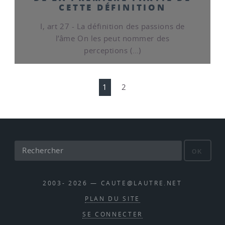
CETTE DÉFINITION
I, art 27 - La définition des passions de
l’âme On les peut nommer des
perceptions (…)
1
2
OK
2003- 2026 — CAUTE@LAUTRE.NET
PLAN DU SITE
SE CONNECTER