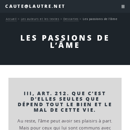
CAUTE@LAUTRE.NET
Accueil
>
Les auteurs et les textes
>
Descartes
>
Les passions de l’âme
LES PASSIONS DE
L’ÂME
III, ART. 212. QUE C’EST
D’ELLES SEULES QUE
DÉPEND TOUT LE BIEN ET LE
MAL DE CETTE VIE.
Au reste, l’âme peut avoir ses plaisirs à part.
Mais pour ceux qui lui sont communs avec