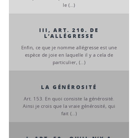
le (…)
III, ART. 210. DE
L’ALLÉGRESSE
Enfin, ce que je nomme allégresse est une
espèce de joie en laquelle il y a cela de
particulier, (…)
LA GÉNÉROSITÉ
Art. 153. En quoi consiste la générosité.
Ainsi je crois que la vraie générosité, qui
fait (…)