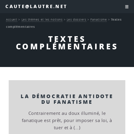
CAUTE@LAUTRE.NET
Accueil
>
Les thèmes et les notions
>
Les dossiers
>
Fanatisme
>
Textes
complémentaires
TEXTES
COMPLÉMENTAIRES
LA DÉMOCRATIE ANTIDOTE
DU FANATISME
Contrairement au doux illuminé, le
fanatique est prêt, pour imposer sa loi, à
tuer et à (…)