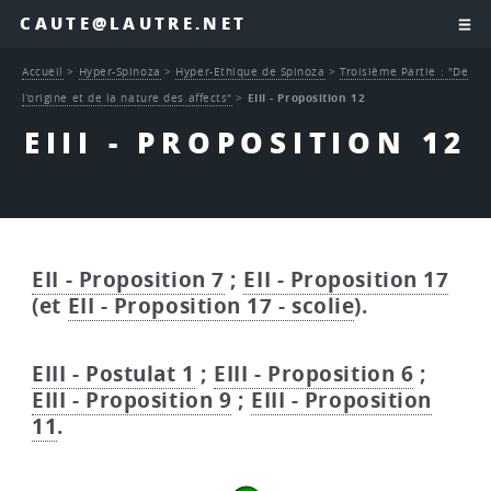
CAUTE@LAUTRE.NET
Accueil
>
Hyper-Spinoza
>
Hyper-Ethique de Spinoza
>
Troisième Partie : "De
l’origine et de la nature des affects"
>
EIII - Proposition 12
EIII - PROPOSITION 12
EII - Proposition 7
;
EII - Proposition 17
(et
EII - Proposition 17 - scolie
).
EIII - Postulat 1
;
EIII - Proposition 6
;
EIII - Proposition 9
;
EIII - Proposition
11
.