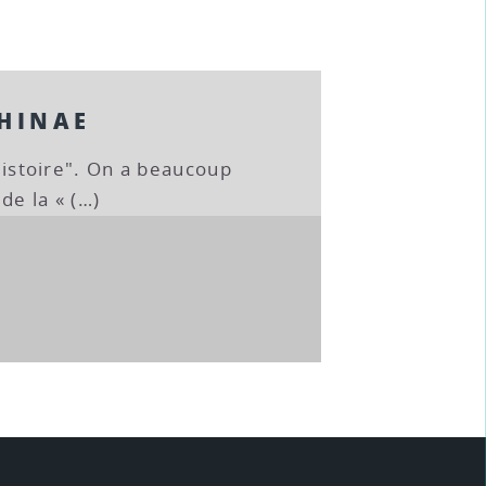
CHINAE
’Histoire". On a beaucoup
de la « (…)