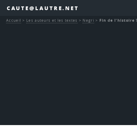
CAUTE@LAUTRE.NET
Accueil
>
Les auteurs et les textes
>
Negri
>
Fin de l’histoire 