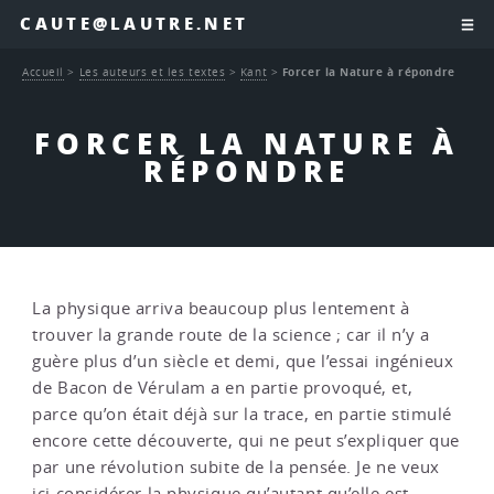
CAUTE@LAUTRE.NET
Accueil
>
Les auteurs et les textes
>
Kant
>
Forcer la Nature à répondre
FORCER LA NATURE À
RÉPONDRE
La physique arriva beaucoup plus lentement à
trouver la grande route de la science ; car il n’y a
guère plus d’un siècle et demi, que l’essai ingénieux
de Bacon de Vérulam a en partie provoqué, et,
parce qu’on était déjà sur la trace, en partie stimulé
encore cette découverte, qui ne peut s’expliquer que
par une révolution subite de la pensée. Je ne veux
ici considérer la physique qu’autant qu’elle est