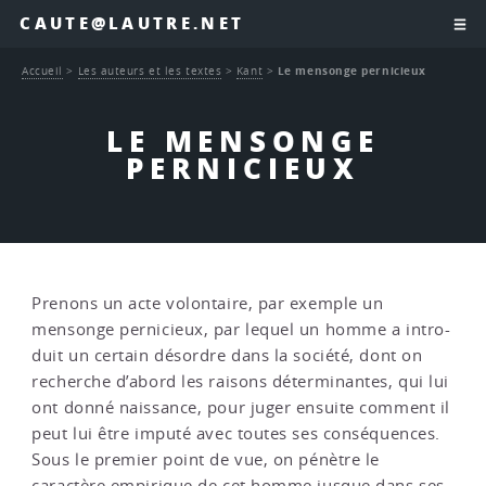
CAUTE@LAUTRE.NET
Accueil
>
Les auteurs et les textes
>
Kant
>
Le mensonge pernicieux
LE MENSONGE
PERNICIEUX
Prenons un acte volontaire, par exemple un
mensonge pernicieux, par lequel un homme a intro-
duit un certain désordre dans la société, dont on
recherche d’abord les raisons déterminantes, qui lui
ont donné naissance, pour juger ensuite comment il
peut lui être imputé avec toutes ses conséquences.
Sous le premier point de vue, on pénètre le
caractère empirique de cet homme jusque dans ses