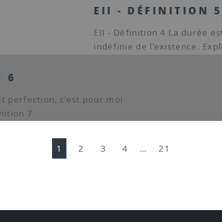
EII - DÉFINITION 
EII - Définition 4 La durée es
indéfinie de l’existence. Expl
N 6
 et perfection, c’est pour moi
nition 7
1
2
3
4
…
21