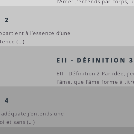
l’Âme" J’entends par corps, 
N 2
appartient à l’essence d’une
stence (…)
EII - DÉFINITION 
EII - Définition 2 Par idée, 
l’âme, que l’âme forme à titr
N 4
ée adéquate j’entends une
oi et sans (…)