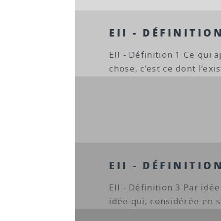
EII - DÉFINITIO
EII - Définition 1 Ce qui 
chose, c’est ce dont l’exi
EII - DÉFINITIO
EII - Définition 3 Par id
idée qui, considérée en s