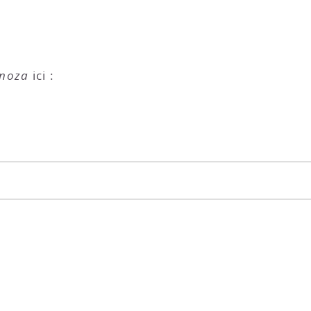
inoza
ici :