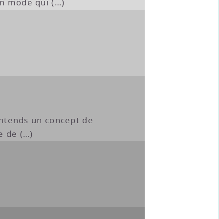
un mode qui (…)
3
j’entends un concept de
e de (…)