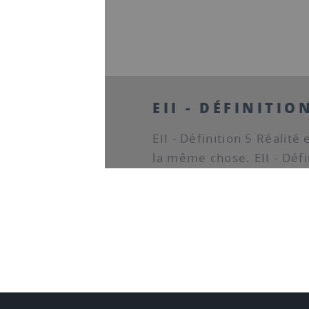
EII - DÉFINITIO
EII - Définition 5 Réalité
la même chose. EII - Défi