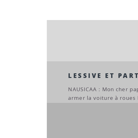
LESSIVE ET PAR
NAUSICAA : Mon cher pap
armer la voiture à roues 