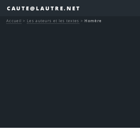
CAUTE@LAUTRE.NET
Accueil
>
Les auteurs et les textes
>
Homère