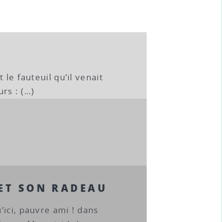
 le fauteuil qu’il venait
urs : (…)
 ET SON RADEAU
’ici, pauvre ami ! dans