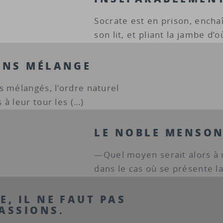
Socrate est en prison, enchaî
son lit, et pliant la jambe d’o
SANS MÉLANGE
s mélangés, l’ordre naturel
à leur tour les (…)
LE NOBLE MENSO
—Quel moyen serait alors à n
dans le cas où se présente l
E, IL NE FAUT PAS
ASSIONS.