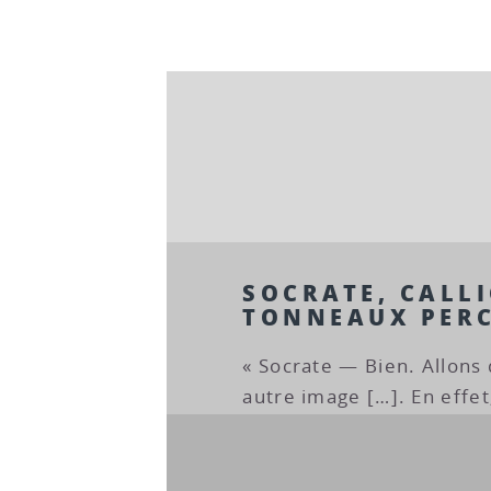
SOCRATE, CALLI
TONNEAUX PER
« Socrate — Bien. Allons 
autre image […]. En effet