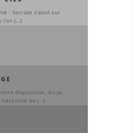
né : Socrate s’assit sur
ù l’on (…)
NGE
otre disposition, dis-je,
a nécessité de (…)