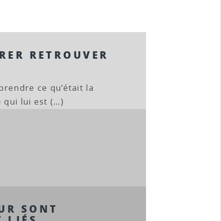
IRER RETROUVER
E
pprendre ce qu’était la
qui lui est (…)
EUR SONT
 LIÉS