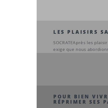
LES PLAISIRS 
SOCRATEAprès les plaisir
exige que nous abordions 
POUR BIEN VIVR
RÉPRIMER SES P