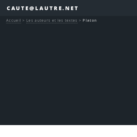
CAUTE@LAUTRE.NET
Accueil
>
Les auteurs et les textes
>
Platon