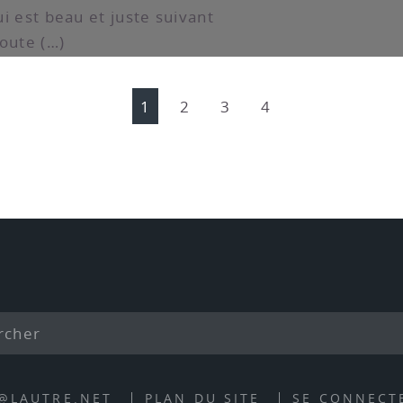
qui est beau et juste suivant
toute (…)
1
2
3
4
E@LAUTRE.NET
PLAN DU SITE
SE CONNECT