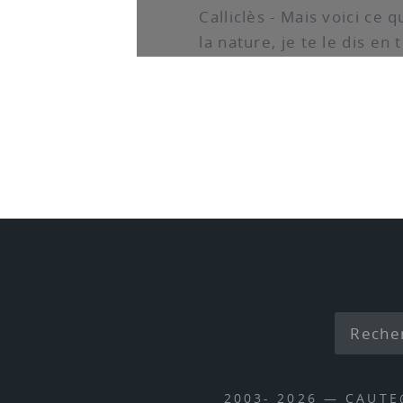
Calliclès - Mais voici ce 
la nature, je te le dis en 
2003- 2026 — CAUT