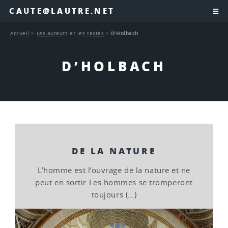
CAUTE@LAUTRE.NET
Accueil
>
Les auteurs et les textes
>
D’Holbach
D’HOLBACH
DE LA NATURE
L’homme est l’ouvrage de la nature et ne
peut en sortir Les hommes se tromperont
toujours (…)