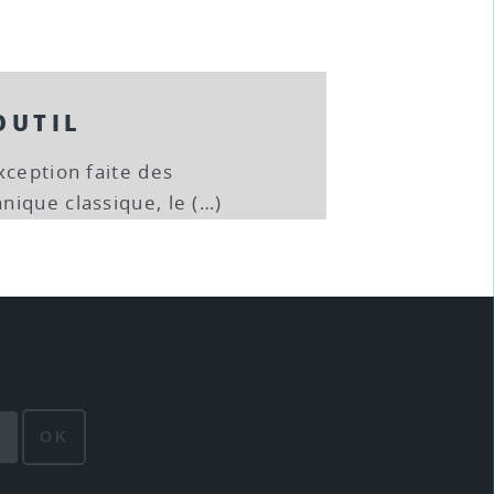
OUTIL
xception faite des
ique classique, le (…)
OK