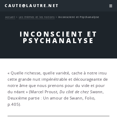
CAUTE@LAUTRE.NET
Accueil
>
Les thèmes et les notions
>
Inconscient et Psychanalyse
INCONSCIENT ET
PSYCHANALYSE
« Quelle richesse, quelle variété, cache à notre insu
cette grande nuit impénétrable et décourageante de
notre âme que nous prenons pour du vide et pour
du néant » (Marcel Proust,
Du côté de chez Swann
,
Deuxième partie : Un amour de Swann, Folio,
p.405).