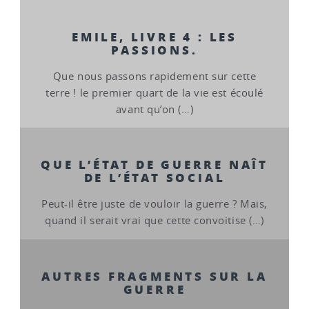
EMILE, LIVRE 4 : LES
PASSIONS.
Que nous passons rapidement sur cette
terre ! le premier quart de la vie est écoulé
avant qu’on (…)
QUE L’ÉTAT DE GUERRE NAÎT
DE L’ÉTAT SOCIAL
Peut-il être juste de vouloir la guerre ? Mais,
quand il serait vrai que cette convoitise (…)
AUTRES FRAGMENTS SUR LA
GUERRE