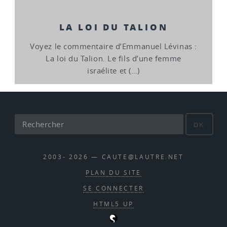
LA LOI DU TALION
Voyez le commentaire d’Emmanuel Lévinas :
La loi du Talion. Le fils d’une femme
israélite et (…)
OK
2003- 2026 — CAUTE@LAUTRE.NET
PLAN DU SITE
SE CONNECTER
HTML5 UP