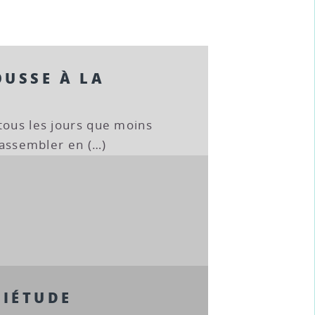
OUSSE À LA
tous les jours que moins
s’assembler en (…)
UIÉTUDE