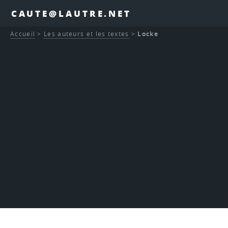
CAUTE@LAUTRE.NET
Accueil
>
Les auteurs et les textes
>
Locke