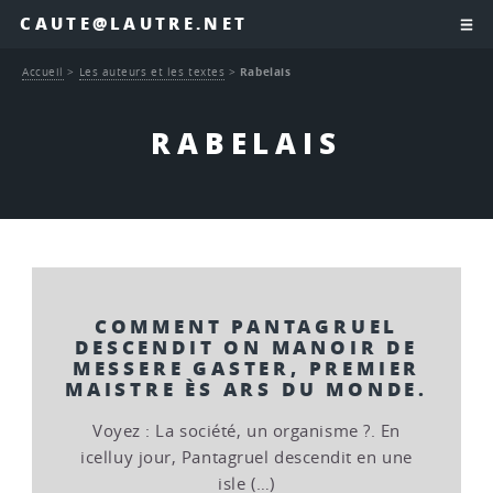
CAUTE@LAUTRE.NET
Accueil
>
Les auteurs et les textes
>
Rabelais
RABELAIS
COMMENT PANTAGRUEL
DESCENDIT ON MANOIR DE
MESSERE GASTER, PREMIER
MAISTRE ÈS ARS DU MONDE.
Voyez : La société, un organisme ?. En
icelluy jour, Pantagruel descendit en une
isle (…)