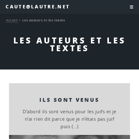
CAUTE@LAUTRE.NET
Accueil
>
Les auteurs et les textes
LES AUTEURS ET LES
TEXTES
ILS SONT VENUS
D’abord ils sont venus pour les juifs et je
n’ai rien dit parce que je n’étais pas juif
puis (…)