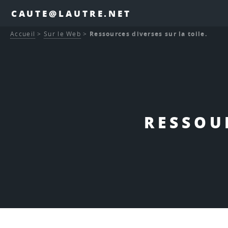
CAUTE@LAUTRE.NET
Accueil
>
Sur le Web
>
Ressources diverses sur la toile.
RESSOU