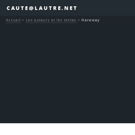
CAUTE@LAUTRE.NET
Accueil
>
Les auteurs et les textes
>
Haraway