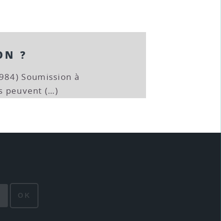
ON ?
984) Soumission à
es peuvent (…)
OK