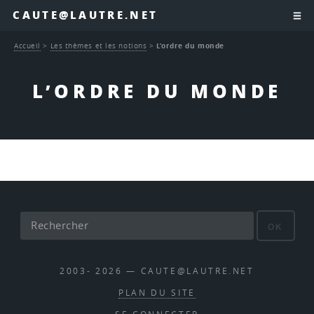
CAUTE@LAUTRE.NET
Accueil
>
Les thèmes et les notions
>
L’ordre du monde
L’ORDRE DU MONDE
OK
2003- 2026 — CAUTE@LAUTRE.NET
PLAN DU SITE