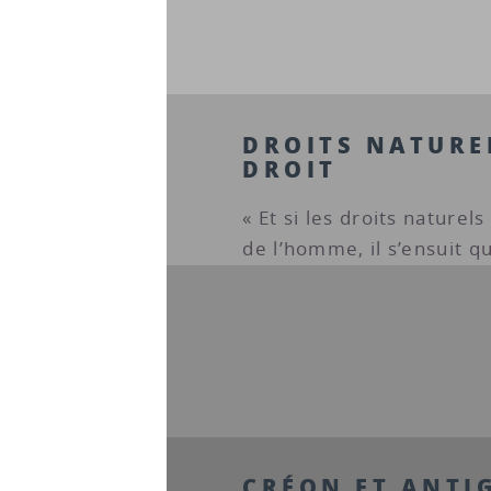
DROITS NATUREL
DROIT
« Et si les droits naturel
de l’homme, il s’ensuit qu
CRÉON ET ANTI