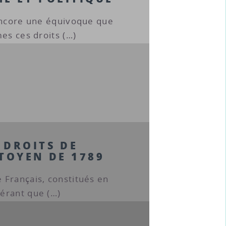
 encore une équivoque que
es ces droits (…)
 DROITS DE
TOYEN DE 1789
 Français, constitués en
érant que (…)