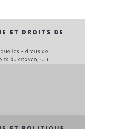
E ET DROITS DE
 que les « droits de
oits du citoyen, (…)
E ET POLITIQUE