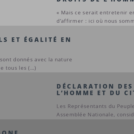
« Mais ce serait entretenir
d’affirmer : ici où nous somm
S ET ÉGALITÉ EN
s sont donnés avec la nature
e tous les (…)
DÉCLARATION DES
L’HOMME ET DU CI
Les Représentants du Peuple
Assemblée Nationale, consid
GONE