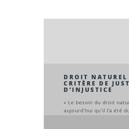
DROIT NATUREL
CRITÈRE DE JUST
D’INJUSTICE
« Le besoin du droit natu
aujourd’hui qu’il l’a été 