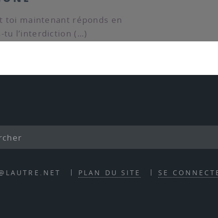
Et toi maintenant réponds en
tu l’interdiction (…)
E@LAUTRE.NET
PLAN DU SITE
SE CONNECT