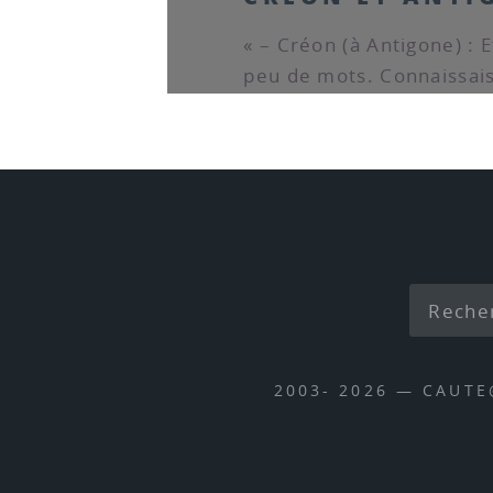
« – Créon (à Antigone) : 
peu de mots. Connaissais-
2003- 2026 — CAUT