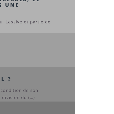
S UNE
u. Lessive et partie de
L ?
a condition de son
a division du (…)