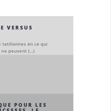
E VERSUS
 tatillonnes en ce qui
s ne peuvent (…)
QUE POUR LES
NCESSES, LE