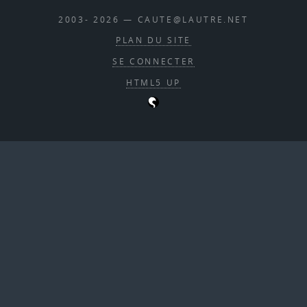
2003- 2026 — CAUTE@LAUTRE.NET
PLAN DU SITE
SE CONNECTER
HTML5 UP