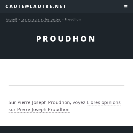
CAUTE@LAUTRE.NET
Accueil
>
Les auteurs et les textes
>
Proudhon
PROUDHON
Sur Pierre-Joseph Proudhon, voyez
Libres opinions
sur Pierre-Joseph Proudhon
.