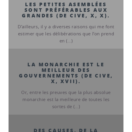
LES PETITES ASEMBLÉES
SONT PRÉFÉRABLES AUX
GRANDES (DE CIVE, X, X).
D’ailleurs, il y a diverses raisons qui me font
estimer que les délibérations que l’on prend
en (…)
LA MONARCHIE EST LE
MEILLEUR DES
GOUVERNEMENTS (DE CIVE,
X, XVII).
Or, entre les preuves que la plus absolue
monarchie est la meilleure de toutes les
sortes de (…)
DES CAUSES, DE LA