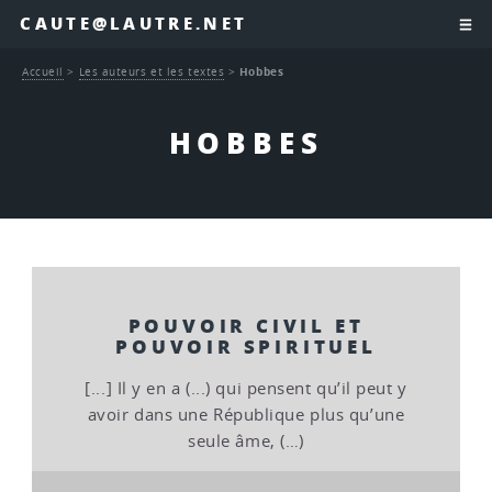
CAUTE@LAUTRE.NET
Accueil
>
Les auteurs et les textes
>
Hobbes
HOBBES
POUVOIR CIVIL ET
POUVOIR SPIRITUEL
[...] Il y en a (...) qui pensent qu’il peut y
avoir dans une République plus qu’une
seule âme, (…)