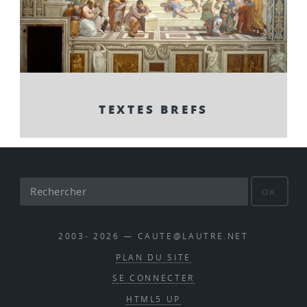
TEXTES BREFS
OK
2003- 2026 — CAUTE@LAUTRE.NET
PLAN DU SITE
SE CONNECTER
HTML5 UP