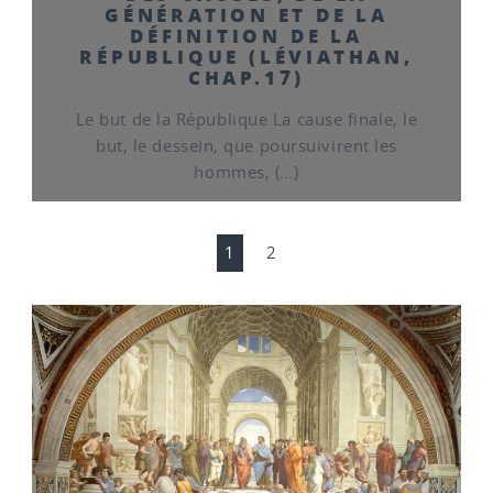
GÉNÉRATION ET DE LA
DÉFINITION DE LA
RÉPUBLIQUE (LÉVIATHAN,
CHAP.17)
Le but de la République La cause finale, le
but, le dessein, que poursuivirent les
hommes, (…)
1
2