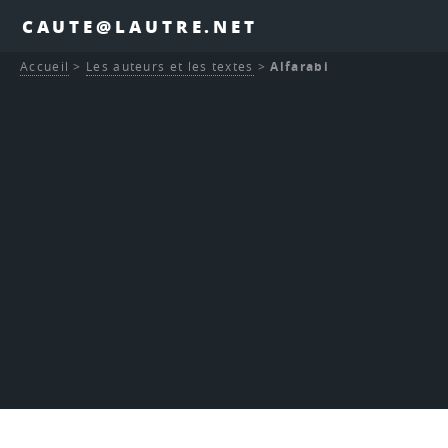
CAUTE@LAUTRE.NET
Accueil
>
Les auteurs et les textes
>
Alfarabi