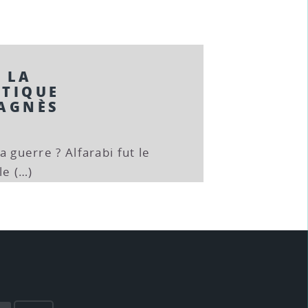
 LA
ITIQUE
 AGNÈS
la guerre ? Alfarabi fut le
le (…)