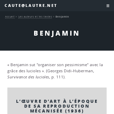
CAUTE@LAUTRE.NET
Accueil
>
Les auteurs et les textes
>
Benjamin
BENJAMIN
« Benjamin sut "organiser son pessimisme" avec la
grâce des lucioles ». (Georges Didi-Huberman,
Survivance des lucioles
, p. 111).
L’ŒUVRE D’ART À L’ÉPOQUE
DE SA REPRODUCTION
MÉCANISÉE (1936)