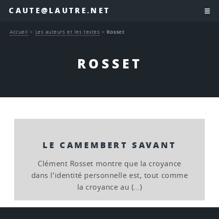
CAUTE@LAUTRE.NET
Accueil
>
Les auteurs et les textes
>
Rosset
ROSSET
LE CAMEMBERT SAVANT
Clément Rosset montre que la croyance
dans l’identité personnelle est, tout comme
la croyance au (…)