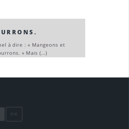
OURRONS.
el à dire : « Mangeons et
urrons. » Mais (…)
OK