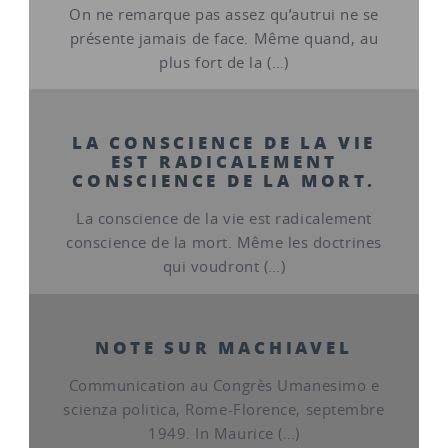
On ne remarque pas assez qu’autrui ne se
présente jamais de face. Même quand, au
plus fort de la (…)
LA CONSCIENCE DE LA VIE
EST RADICALEMENT
CONSCIENCE DE LA MORT.
La conscience de la vie est radicalement
conscience de la mort. Même les doctrines
qui voudront (…)
NOTE SUR MACHIAVEL
Communication au Congrès Umanesimo e
scienza politica, Rome-Florence, septembre
1949. In Maurice (…)