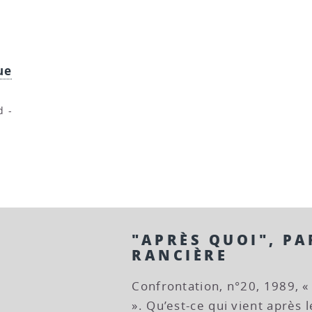
ue
d
-
"APRÈS QUOI", PA
RANCIÈRE
Confrontation, n°20, 1989, « 
». Qu’est-ce qui vient après l