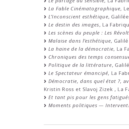
Le partage du sensible
, La Fabr
La Fable Cinématographique
, L
L’Inconscient esthétique
, Galilé
Le destin des images
, La Fabriq
Les scènes du peuple : Les Révol
Malaise dans l’esthétique
, Galil
La haine de la démocratie
, La F
Chroniques des temps consensu
Politique de la littérature
, Galil
Le Spectateur émancipé
, La Fab
Démocratie, dans quel état ?
, a
Kristin Ross et Slavoj Zizek , La 
Et tant pis pour les gens fatigué
Moments politiques — Intervent