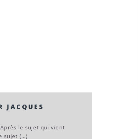
R JACQUES
Après le sujet qui vient
e sujet (…)