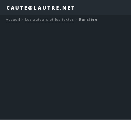
CAUTE@LAUTRE.NET
Accueil
>
Les auteurs et les textes
>
Rancière