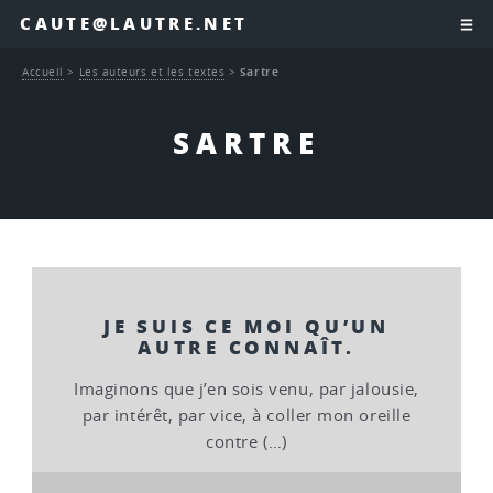
CAUTE@LAUTRE.NET
Accueil
>
Les auteurs et les textes
>
Sartre
SARTRE
JE SUIS CE MOI QU’UN
AUTRE CONNAÎT.
Imaginons que j’en sois venu, par jalousie,
par intérêt, par vice, à coller mon oreille
contre (…)