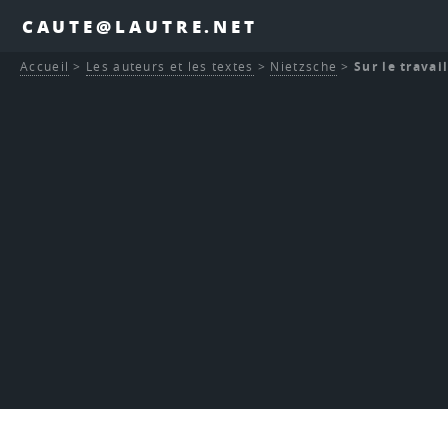
CAUTE@LAUTRE.NET
Accueil
>
Les auteurs et les textes
>
Nietzsche
>
Sur le travai