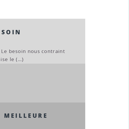
ESOIN
« Le besoin nous contraint
ise le (…)
A MEILLEURE