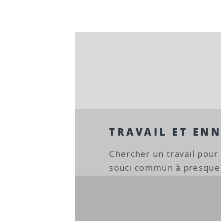
TRAVAIL ET ENN
Chercher un travail pour 
souci commun à presque t