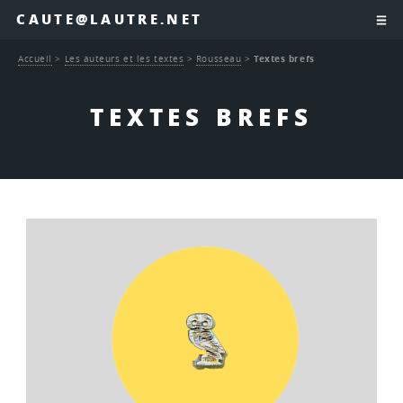
CAUTE@LAUTRE.NET
Accueil
>
Les auteurs et les textes
>
Rousseau
>
Textes brefs
TEXTES BREFS