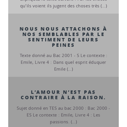
qu’ils voient ils jugent des choses très (…)
NOUS NOUS ATTACHONS À
NOS SEMBLABLES PAR LE
SENTIMENT DE LEURS
PEINES
Texte donné au Bac 2001 - S Le contexte :
Emile, Livre 4 : Dans quel esprit éduquer
Emile (…)
L’AMOUR N’EST PAS
CONTRAIRE À LA RAISON.
Sujet donné en TES au bac 2000 : Bac 2000 -
ES Le contexte : Emile, Livre 4 : Les
passions. (…)