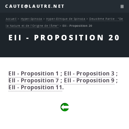
CAUTE@LAUTRE.NET
Accueil
>
Hyper-Spinoza
>
Hyper-Ethique de Spinoza
>
Deuxième Partie : "De
la Nature et de l’Origine de l’Âme"
>
EII - Proposition 20
EII - PROPOSITION 20
EII - Proposition 1
;
EII - Proposition 3
;
EII - Proposition 7
;
EII - Proposition 9
;
EII - Proposition 11
.