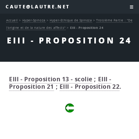
CAUTE@LAUTRE.NET
Accueil
>
Hyper-Spinoza
>
Hyper-Ethique de Spinoza
>
Troisième Partie : "De
l’origine et de la nature des affects"
>
EIII - Proposition 24
EIII - PROPOSITION 24
EIII - Proposition 13 - scolie
;
EIII -
Proposition 21
;
EIII - Proposition 22
.