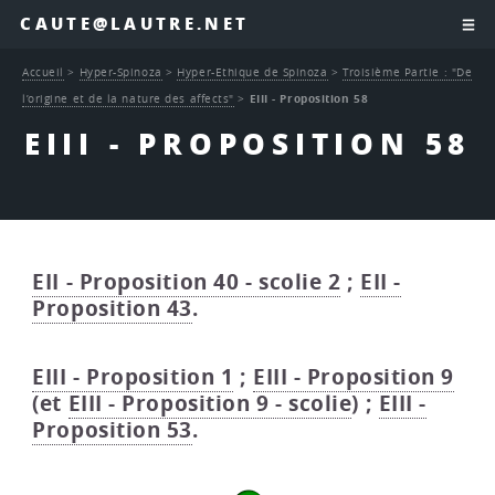
CAUTE@LAUTRE.NET
Accueil
>
Hyper-Spinoza
>
Hyper-Ethique de Spinoza
>
Troisième Partie : "De
l’origine et de la nature des affects"
>
EIII - Proposition 58
EIII - PROPOSITION 58
EII - Proposition 40 - scolie 2
;
EII -
Proposition 43
.
EIII - Proposition 1
;
EIII - Proposition 9
(et
EIII - Proposition 9 - scolie
) ;
EIII -
Proposition 53
.